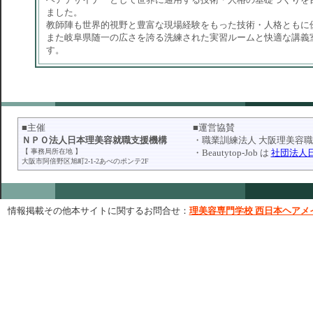
ました。
教師陣も世界的視野と豊富な現場経験をもった技術・人格ともに
また岐阜県随一の広さを誇る洗練された実習ルームと快適な講義
す。
■主催
■運営協賛
ＮＰＯ法人日本理美容就職支援機構
・職業訓練法人 大阪理美容職業訓
【 事務局所在地 】
・Beautytop-Job は
社団法人
大阪市阿倍野区旭町2-1-2あべのポンテ2F
情報掲載その他本サイトに関するお問合せ：
理美容専門学校 西日本ヘアメ