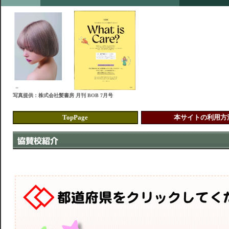
写真提供：株式会社髪書房 月刊 BOB 7月号
TopPage
本サイトの利用