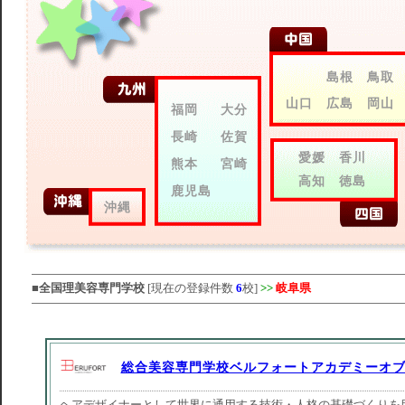
島根
鳥取
山口
広島
岡山
福岡
大分
長崎
佐賀
愛媛
香川
熊本
宮崎
高知
徳島
鹿児島
沖縄
■
全国理美容専門学校
[現在の登録件数
6
校]
>>
岐阜県
総合美容専門学校ベルフォートアカデミーオ
ヘアデザイナーとして世界に通用する技術・人格の基礎づくりを