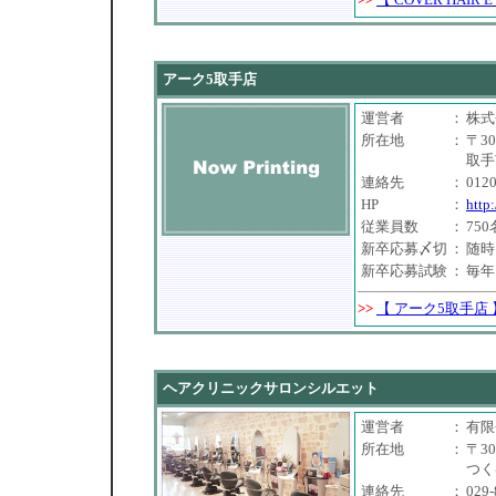
アーク5取手店
運営者
：
株式
所在地
：
〒30
取手
連絡先
：
012
HP
：
http:
従業員数
：
750
新卒応募〆切
：
随時
新卒応募試験
：
毎年
>>
【 アーク5取手店
ヘアクリニックサロンシルエット
運営者
：
有限
所在地
：
〒30
つく
連絡先
：
029