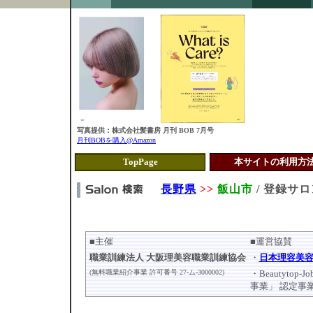
写真提供：株式会社髪書房 月刊 BOB 7月号
月刊BOBを購入@Amazon
TopPage
本サイトの利用
長野県
>>
飯山市
/ 登録サ
■主催
■運営協賛
職業訓練法人 大阪理美容職業訓練協会
・
日本理容美
(無料職業紹介事業 許可番号 27-ム-3000002)
・Beautytop-J
事業」 認定事