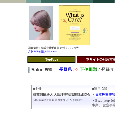
写真提供：株式会社髪書房 月刊 BOB 7月号
月刊BOBを購入@Amazon
TopPage
本サイトの利用
長野県
>>
下伊那郡
/ 登録
■主催
■運営協賛
職業訓練法人 大阪理美容職業訓練協会
・
日本理容美
(無料職業紹介事業 許可番号 27-ム-3000002)
・Beautytop-J
事業」 認定事