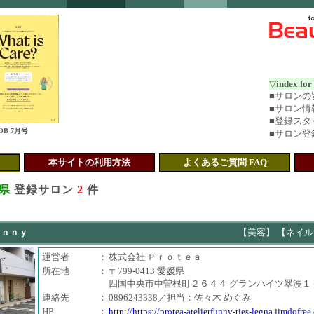
▽
index fo
■
サロンの皆
■
サロン情
■
登録スタ
B 7月号
■
サロン登
本サイトの利用方法
よくあるご質問 FAQ
県
登録サロン
2
件
ｕｎｎｙ
【美容】 【ネイル
運営者
：
株式会社 Ｐｒｏｔｅａ
所在地
：
〒799-0413 愛媛県
四国中央市中曽根町２６４４ グランハイツ翠波１
連絡先
：
0896243338／担当：佐々木 めぐみ
HP
：
http://https://protea-atelierfunny-ties-legna.jimdofree