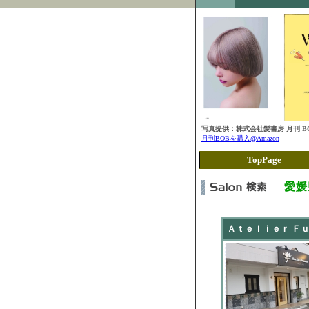
写真提供：株式会社髪書房 月刊 BO
月刊BOBを購入@Amazon
TopPage
愛媛
Ａｔｅｌｉｅｒ Ｆ