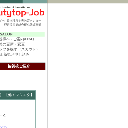
（社）日本理容美容教育センター
理容美容等総合研究助成事業
r SALON
様へ - ご案内&FAQ
報の更新・変更
ッフを探す（スカウト）
録 新規お申し込み
協賛校ご紹介
】 【他：マツエク】
－Ｃ
.com/