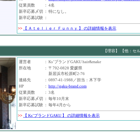
従業員数
：
4名
新卒応募〆切
：
特になし。
新卒応募試験
：
>>
【 Ａｔｅｌｉｅｒ Ｆｕｎｎｙ 】 の詳細情報を表示
【理容】 【他：セ
運営者
：
Ks’ブランドGAKU hair&make
所在地
：
〒792-0828 愛媛県
新居浜市松原町2-76
連絡先
：
0897-41-1988／担当：木下学
HP
：
http://gaku-brand.com
従業員数
：
3名
新卒応募〆切
：
毎年10月末
新卒応募試験
：
毎年4月から
>>
【 Ks’ブランドGAKU 】 の詳細情報を表示