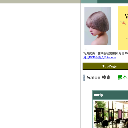
写真提供：株式会社髪書房 月刊 BO
月刊BOBを購入@Amazon
TopPage
熊本
unrip