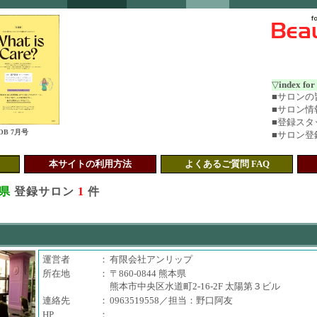
▽
index fo
■
サロンの皆
■
サロン情
■
登録スタ
B 7月号
■
サロン登
本サイトの利用方法
よくあるご質問 FAQ
県
登録サロン
1
件
運営者
：
有限会社アンリップ
所在地
：
〒860-0844 熊本県
熊本市中央区水道町2-16-2F 太陽第３ビル
連絡先
：
0963519558／担当：野口阿友
HP
：