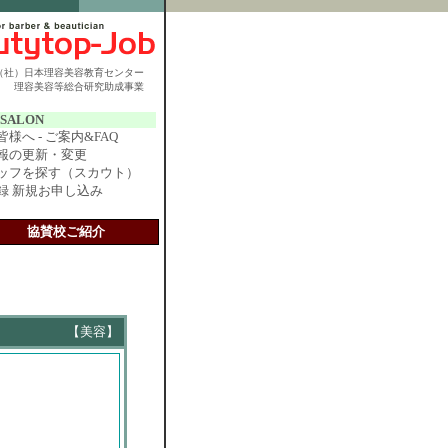
（社）日本理容美容教育センター
理容美容等総合研究助成事業
r SALON
様へ - ご案内&FAQ
報の更新・変更
ッフを探す（スカウト）
録 新規お申し込み
協賛校ご紹介
【美容】