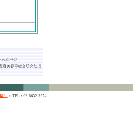
べのポンテ2F
「理容美容等総合研究助成
大阪）
◇ TEL：06-6632-3274