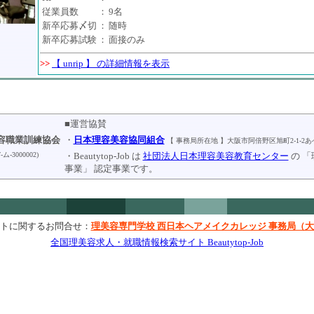
従業員数
：
9名
新卒応募〆切
：
随時
新卒応募試験
：
面接のみ
>>
【 unrip 】 の詳細情報を表示
■運営協賛
容職業訓練協会
・
日本理容美容協同組合
【 事務局所在地 】大阪市阿倍野区旭町2-1-2あ
3000002)
・Beautytop-Job は
社団法人日本理容美容教育センター
の 
事業」 認定事業です。
トに関するお問合せ：
理美容専門学校 西日本ヘアメイクカレッジ 事務局（
全国理美容求人・就職情報検索サイト Beautytop-Job