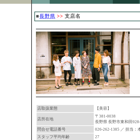
■
長野県
>>
支店名
店取扱業態
【美容】
〒381-0038
店所在地
長野県 長野市東和田928-
問合せ電話番号
026-262-1385 ／ 担当
スタッフ平均年齢
27