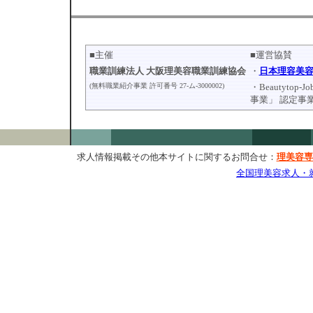
■主催
■運営協賛
職業訓練法人 大阪理美容職業訓練協会
・
日本理容美
(無料職業紹介事業 許可番号 27-ム-3000002)
・Beautytop-J
事業」 認定事
求人情報掲載その他本サイトに関するお問合せ：
理美容専
全国理美容求人・就職情