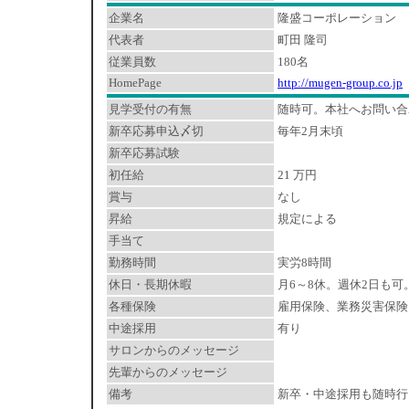
企業名
隆盛コーポレーション
代表者
町田 隆司
従業員数
180名
HomePage
http://mugen-group.co.jp
見学受付の有無
随時可。本社へお問い合
新卒応募申込〆切
毎年2月末頃
新卒応募試験
初任給
21 万円
賞与
なし
昇給
規定による
手当て
勤務時間
実労8時間
休日・長期休暇
月6～8休。週休2日も
各種保険
雇用保険、業務災害保険
中途採用
有り
サロンからのメッセージ
先輩からのメッセージ
備考
新卒・中途採用も随時行